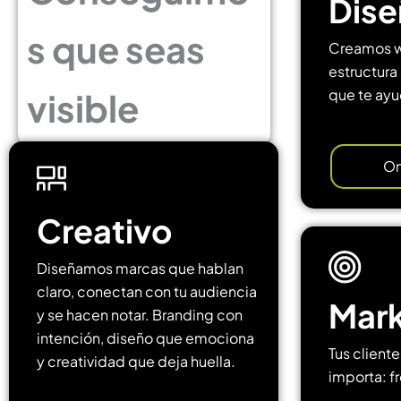
Dis
s que seas
Creamos we
estructura 
visible
que te ayu
On
Creativo
Diseñamos marcas que hablan
claro, conectan con tu audiencia
Mark
y se hacen notar. Branding con
intención, diseño que emociona
Tus client
y creatividad que deja huella.
importa: f