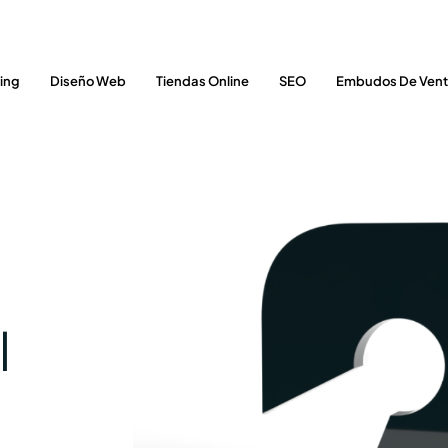
ing
Diseño Web
Tiendas Online
SEO
Embudos De Ven
l