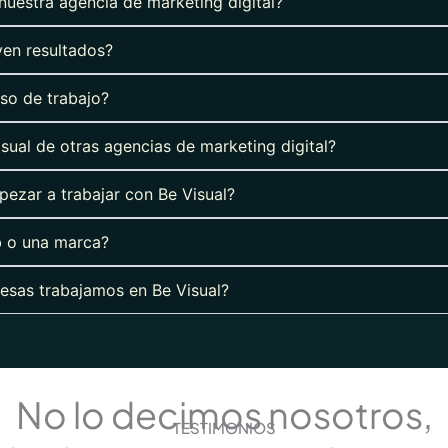
 nuestra agencia de marketing digital?
ven resultados?
so de trabajo?
isual de otras agencias de marketing digital?
ezar a trabajar con Be Visual?
b o una marca?
esas trabajamos en Be Visual?
No lo decimos nosotros,
TESTIMONIOS