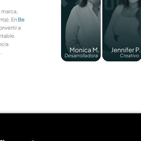
e marca,
nta). En
Be
nvertir a
ntable.
ncia
.