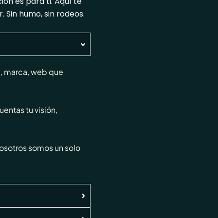
ión es para ti. Aquí te
 Sin humo, sin rodeos.
a, marca, web que
entas tu visión,
osotros somos un solo