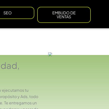
SEO
EMBUDO DE
VENTAS
idad,
y ejecutamos tu
propósito y Ads, todo
e. Te entregamos un