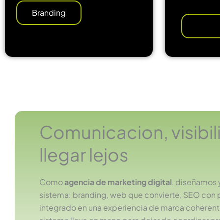
Branding
Comunicacion, visibil
llegar lejos
Como
agencia de marketing digital
, diseñamos 
sistema: branding, web que convierte, SEO con 
integrado en una experiencia de marca coherent