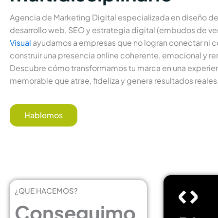
Agencia de Marketing Digital especializada en diseño d
desarrollo web, SEO y estrategia digital (embudos de ve
Visual
ayudamos a empresas que no logran conectar ni co
construir una presencia online coherente, emocional y re
Descubre cómo transformamos tu marca en una experie
memorable que atrae, fideliza y genera resultados reales
Hablemos
¿QUE HACEMOS?
Conseguimo